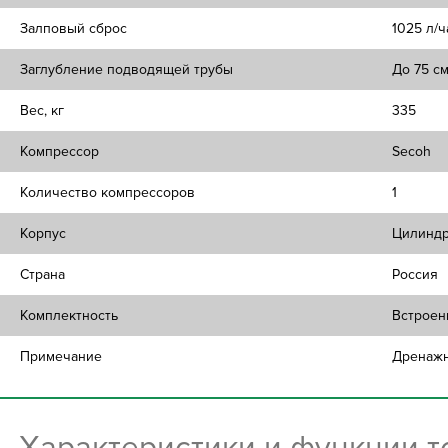
Залповый сброс
1025 л/ч
Заглубление подводящей трубы
До 75 с
Вес, кг
335
Компрессор
Secoh
Количество компрессоров
1
Корпус
Цилиндр
Страна
Россия
Комплектность
Встроен
Примечание
Дренажн