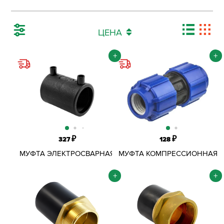
ЦЕНА
+
+
₽
₽
327
128
МУФТА ЭЛЕКТРОСВАРНАЯ
МУФТА КОМПРЕССИОННАЯ
25 ММ SDR11
ОБЖИМНАЯ ПНД D25 ММ
+
+