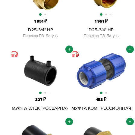
₽
₽
1 951
1 951
D25-3/4" НР
D25-3/4" НР
Переход ПЭ-Латунь
Переход ПЭ-Латунь
+
+
₽
₽
327
158
МУФТА ЭЛЕКТРОСВАРНАЯ
МУФТА КОМПРЕССИОННАЯ
32 ММ SDR11
ОБЖИМНАЯ ПНД D32 ММ
+
+