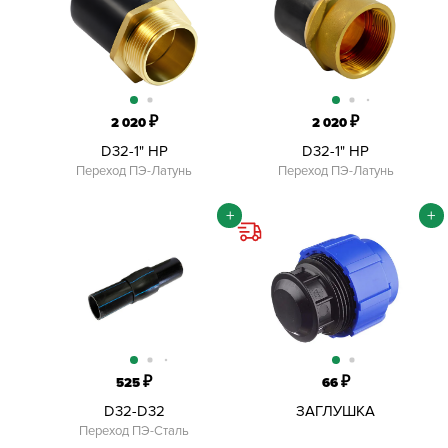
₽
₽
2 020
2 020
D32-1" НР
D32-1" НР
Переход ПЭ-Латунь
Переход ПЭ-Латунь
+
+
₽
₽
525
66
D32-D32
ЗАГЛУШКА
КОМПРЕССИОННАЯ ПНД
Переход ПЭ-Сталь