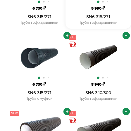
₽
₽
6 730
5 990
SN6 315/271
SN6 315/271
Труба гофрированная
Труба гофрированная
+
+
HIT
₽
₽
6 730
8 940
SN6 315/271
SN6 340/300
Труба с муфтой
Труба гофрированная
+
+
NEW
HIT