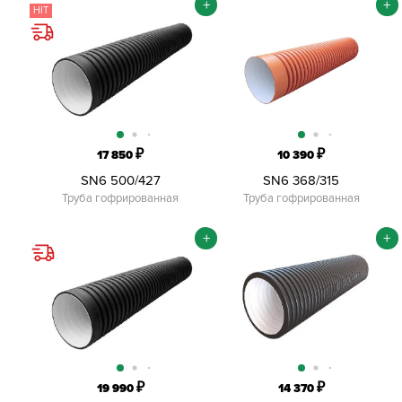
+
+
HIT
₽
₽
17 850
10 390
SN6 500/427
SN6 368/315
Труба гофрированная
Труба гофрированная
+
+
₽
₽
19 990
14 370