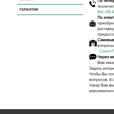
По теле
техничес
ГАРАНТИИ
812-318-4
По элек
приобрес
доставк
предоста
Самовыв
вопросы 
Санкт-
Через м
Вам зака
Задать интер
Чтобы Вы по
вопросов. Ес
товар Вам вы
максимально 