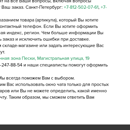
ят на все Ваши вопросы, включая вопросы
т Ваш заказ. Санкт-Петербург:
+7-812-5
02-07-61
,
+7-
указанием товара (артикула), который Вы хотите
контактный телефон. Если Вы хотите оформить
чая индекс, регион. Чем больше информации Вы
ь заказ и исключить ошибки при доставке.
 складе-магазине или задать интересующие Вас
ут.
ная зона Пески, Магистральная улица, 19
-247-88-54 и наши специалисты помогут оформить
 Мы всегда поможем Вам с выбором.
м Вас использовать окно чата только для простых
варов или Вы не можете определить, какой именно
чту. Таким образом, мы сможем ответить Вам