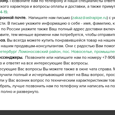
фону.
Позвоните нам по телефону и наши специалисты ответ
кого характера и вопросы оплаты и доставки, а также приму
4-19
.
тронной почте.
Напишите нам письмо (
zakaz@astrapipe.ru
) с 
ти. В письме укажите информацию о себе - имя, фамилию, 
у по России укажите также Ваш полный адрес доставки вклю
вите, тем меньше времени нам потребуется, чтобы отправит
оз.
Вы всегда можете купить понравившейся товар на нашем
нашим продавцам-консультантам. Они с радостью Вам помог
Петербург Л
омоносовский район, пос. Новоселье
, промышлен
ессенджеры.
Позвоните или напишите нам по номеру +7-906
з и ответят на все интересующие Вас вопросы.
есующие Вас вопросы Вы можете также в окне чата справа.
лучили полный и исчерпывающий ответ на Ваш вопрос, проси
ли у Вас возник вопрос по техническим характеристикам то
брать, лучше позвонить нам по телефону или написать на по
полно и развернуто.