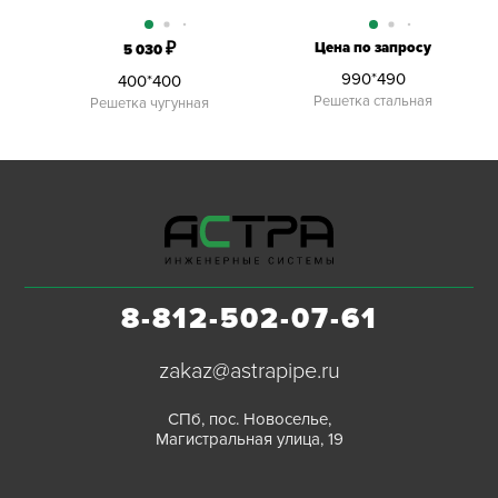
₽
Цена по запросу
5 030
990*490
400*400
Решетка стальная
Решетка чугунная
8-812-502-07-61
zakaz@astrapipe.ru
СПб, пос. Новоселье,
Магистральная улица, 19