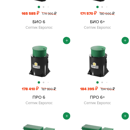
₽
₽
165 585
₽
171 570
₽
174 300
180 600
БИО 6
БИО 6+
Септик Евролос
Септик Евролос
+
+
₽
₽
178 410
₽
184 395
₽
187 800
194 100
ПРО 6
ПРО 6+
Септик Евролос
Септик Евролос
+
+