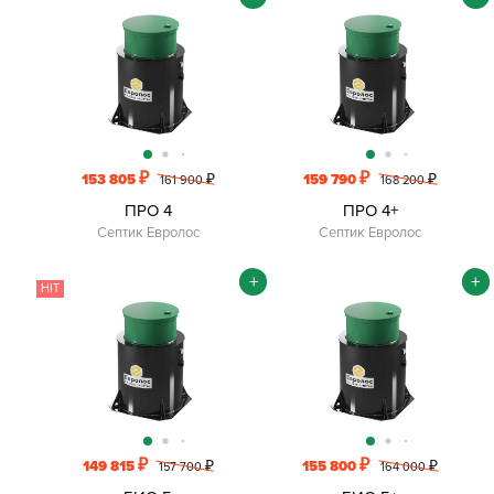
₽
₽
153 805
₽
159 790
₽
161 900
168 200
ПРО 4
ПРО 4+
Септик Евролос
Септик Евролос
+
+
HIT
₽
₽
149 815
₽
155 800
₽
157 700
164 000