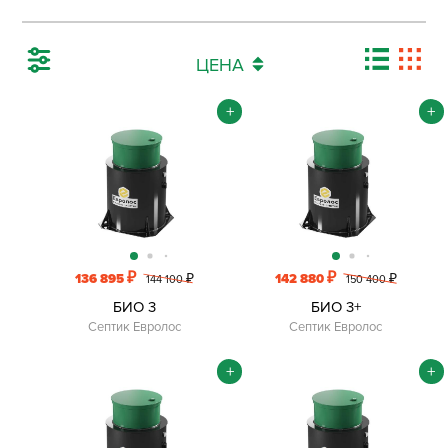
ЦЕНА
+
+
₽
₽
136 895
₽
142 880
₽
144 100
150 400
БИО 3
БИО 3+
Септик Евролос
Септик Евролос
+
+