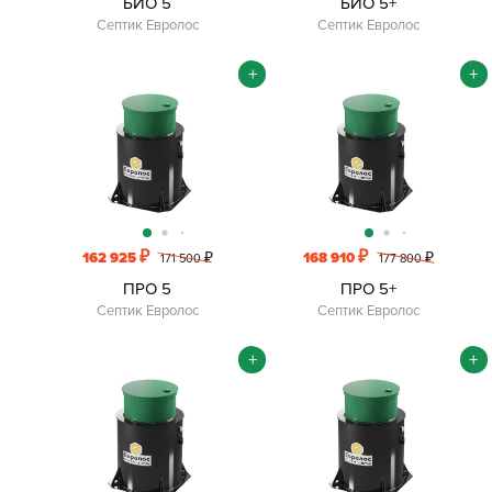
БИО 5
БИО 5+
Септик Евролос
Септик Евролос
+
+
₽
₽
162 925
₽
168 910
₽
171 500
177 800
ПРО 5
ПРО 5+
Септик Евролос
Септик Евролос
+
+