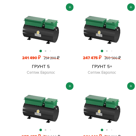
+
+
₽
₽
241 490
₽
247 475
₽
254 200
260 500
ГРУНТ 5
ГРУНТ 5+
Септик Евролос
Септик Евролос
+
+