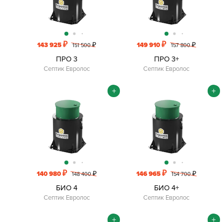
₽
₽
143 925
₽
149 910
₽
151 500
157 800
ПРО 3
ПРО 3+
Септик Евролос
Септик Евролос
+
+
₽
₽
140 980
₽
146 965
₽
148 400
154 700
БИО 4
БИО 4+
Септик Евролос
Септик Евролос
+
+