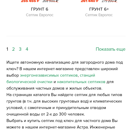
₽
₽
255 455
₽
261 440
₽
268 900
275 200
ГРУНТ 6
ГРУНТ 6+
Септик Евролос
Септик Евролос
1
2
3
4
Показать еще
Ищете автономную канализацию для загородного дома под
ключ? В нашем интернет-магазине представлен широкий
выбор
энергонезависимых септиков
,
станций
биологической очистки
и
накопительных септиков
для
обслуживания частных домов и жилых объектов.
На страницах каталога Вы найдете септик для любых типов
грунтов (в т.ч. для высоких грунтовых вод) и климатических
условий, с самотечным и принудительным отводом
очищенной воды от 2-х до 300 человек.
Выбрать и купить септик под ключ для частного дома Вы
можете в нашем интернет-магазине Астра. Инженерные