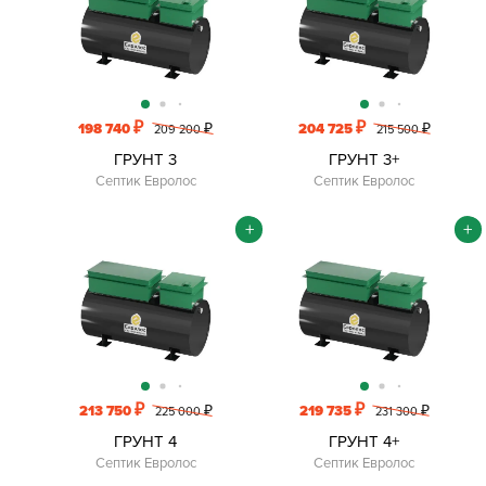
₽
₽
198 740
₽
204 725
₽
209 200
215 500
ГРУНТ 3
ГРУНТ 3+
Септик Евролос
Септик Евролос
+
+
₽
₽
213 750
₽
219 735
₽
225 000
231 300
ГРУНТ 4
ГРУНТ 4+
Септик Евролос
Септик Евролос