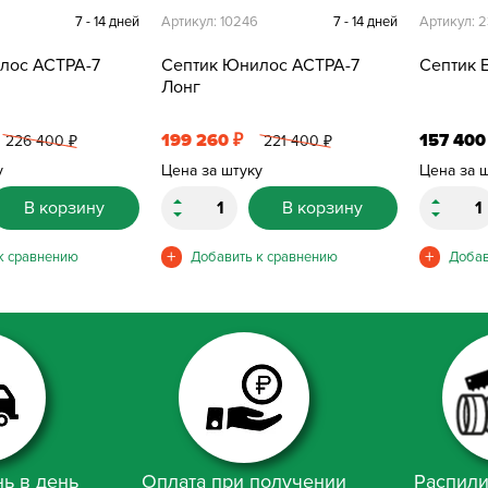
7 - 14 дней
Артикул: 10246
7 - 14 дней
Артикул: 
лос АСТРА-7
Септик Юнилос АСТРА-7
Септик E
Лонг
199 260
157 40
₽
226 400
221 400
₽
₽
у
Цена за штуку
Цена за 
В корзину
В корзину
ь в день
Оплата при получении
Распили