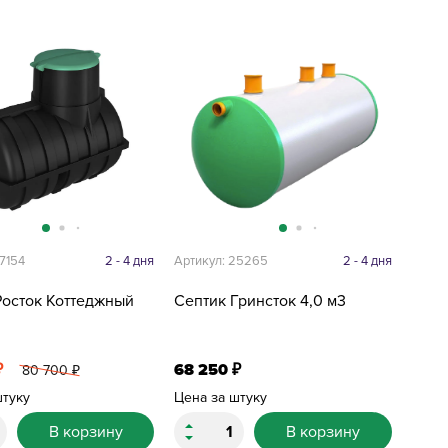
7154
2 - 4 дня
Артикул: 25265
2 - 4 дня
Росток Коттеджный
Септик Гринсток 4,0 м3
68 250
₽
₽
80 700
₽
штуку
Цена за штуку
В корзину
В корзину