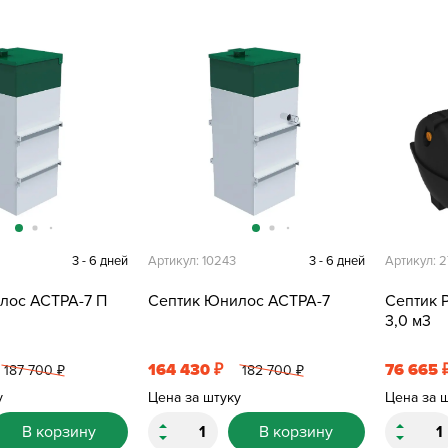
3 - 6 дней
Артикул: 10243
3 - 6 дней
Артикул: 2
лос АСТРА-7 П
Септик Юнилос АСТРА-7
Септик 
3,0 м3
164 430
76 665
₽
187 700
182 700
₽
₽
у
Цена за штуку
Цена за 
В корзину
В корзину