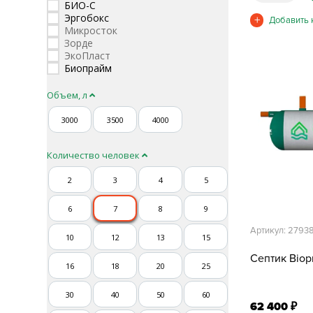
БИО-С
Эргобокс
Микросток
Зорде
ЭкоПласт
Биопрайм
Объем, л
3000
3500
4000
Количество человек
2
3
4
5
6
7
8
9
Артикул: 2793
10
12
13
15
Септик Biopr
16
18
20
25
30
40
50
60
62 400
₽