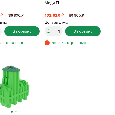
Миди П
0
172 620
₽
₽
186 800
191 800
₽
₽
штуку
Цена за штуку
В корзину
В корзину