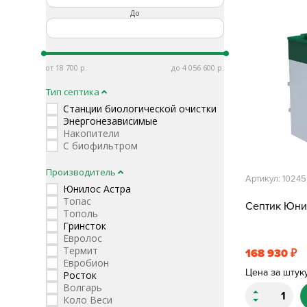
До
18 700
4 056 600
Тип септика
Станции биологической очистки
Энергонезависимые
Накопители
С биофильтром
Производитель
Артикул: 10245
Юнилос Астра
Топас
Септик Юни
Тополь
Гринсток
Евролос
Термит
168 930
₽
Евробион
Цена за штук
Росток
Волгарь
Коло Веси