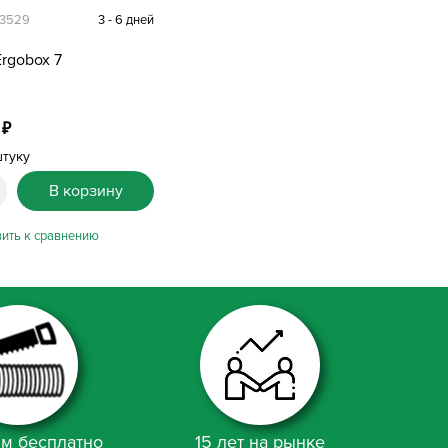
23529
3 - 6 дней
rgobox 7
0
₽
штуку
В корзину
м бесплатно
15 лет на рынке