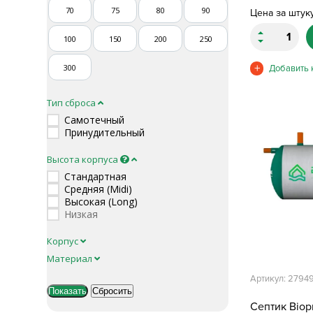
70
75
80
90
Цена за штук
100
150
200
250
300
Тип сброса
Самотечный
Принудительный
Высота корпуса
Стандартная
Средняя (Midi)
Высокая (Long)
Низкая
Корпус
Материал
Артикул: 2794
Септик Biopr