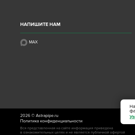
НАПИШИТЕ НАМ
MAX
На
ф
2026 ©
Astrapipe.ru
Уз
Политика конфиденциальности
Вся представленная на сайте информация приведена
в ознакомительных целях и не является публичной офертой