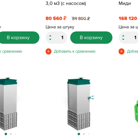
3,0 м3 (с насосом)
Миди
80 560
168 12
₽
84 800
₽
у
Цена за штуку
Цена за 
В корзину
В корзину