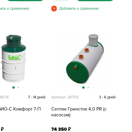
29574
7 - 14 дней
Артикул: 26755
3 - 6 дней
БИО-С Комфорт 7-П
Септик Гринсток 4,0 PR (с
насосом)
0
74 350
₽
₽