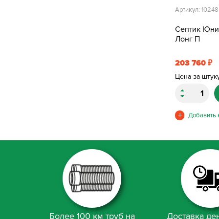
Артикул: 10248
Септик Юни
Лонг П
203 760
₽
Цена за штук
Более 100 км труб на
Доставка ден