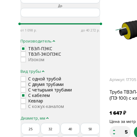
До
1 098
40 272
Производитель
ТВЭЛ-ПЭКС
ТВЭЛ-ЭКОПЭКС
Изоком
Вид трубы
С одной трубой
Артикул: 17705
С двумя трубами
С четырьмя трубами
Труба ТВЭЛ
С кабелем
(ПЭ 100) с 
Кевлар
С кожух-каналом
1 647
₽
Диаметр, мм
Цена за метр
25
32
40
50