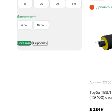
63
75
90
110
Давление
6 бар
10 бар
Артикул: 17706
Труба ТВЭЛ
(ПЭ 100) с 
3 231
₽