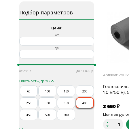
Подбор параметров
Цена
:
От
До
238
31 800
Артикул: 2906
Плотность, гр/м2
Геотекстиль
60
100
150
200
1,0 м*50 м),
250
300
350
400
3 650
₽
Цена за руло
450
500
600