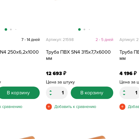
7 - 14 дней
Артикул: 21598
2 - 5 дней
Артикул: 
SN4 250х6,2х1000
Труба ПВХ SN4 315х7,7х6000
Труба П
мм
мм
12 693
4 196
₽
₽
у
Цена за штуку
Цена за 
В корзину
В корзину