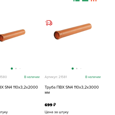
21580
В наличии
Артикул: 21581
В наличии
ВХ SN4 110х3,2х2000
Труба ПВХ SN4 110х3,2х3000
мм
699
₽
штуку
Цена за штуку