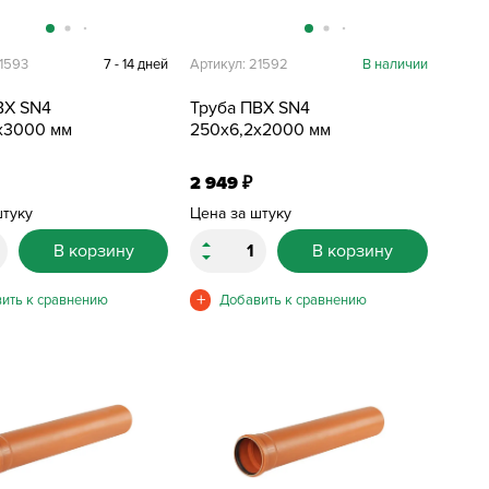
21593
7 - 14 дней
Артикул: 21592
В наличии
ВХ SN4
Труба ПВХ SN4
х3000 мм
250х6,2х2000 мм
2 949
₽
штуку
Цена за штуку
В корзину
В корзину