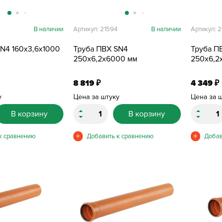
В наличии
Артикул: 21594
В наличии
Артикул: 
N4 160х3,6х1000
Труба ПВХ SN4
Труба П
250х6,2х6000 мм
250х6,2
8 819
4 349
₽
₽
у
Цена за штуку
Цена за 
В корзину
В корзину