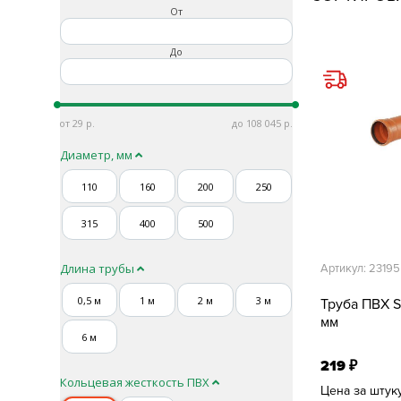
От
До
29
108 045
Диаметр, мм
110
160
200
250
315
400
500
Длина трубы
Артикул: 23195
0,5 м
1 м
2 м
3 м
Труба ПВХ S
мм
6 м
219
₽
Кольцевая жесткость ПВХ
Цена за штук