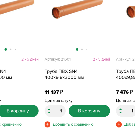
2
2 - 5 дней
Артикул: 21601
2 - 5 дней
Артикул: 
SN4
Труба ПВХ SN4
Труба П
00 мм
400х9,8х3000 мм
400х9,8
11 137
7 476
₽
₽
у
Цена за штуку
Цена за 
В корзину
В корзину