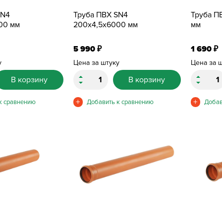
SN4
Труба ПВХ SN4
Труба П
00 мм
200х4,5х6000 мм
мм
5 990
1 690
₽
₽
у
Цена за штуку
Цена за 
В корзину
В корзину