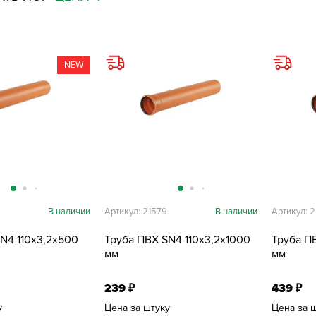
NEW
В наличии
Артикул: 21579
В наличии
Артикул: 
N4 110х3,2х500
Труба ПВХ SN4 110х3,2х1000
Труба П
мм
мм
239
439
₽
₽
у
Цена за штуку
Цена за 