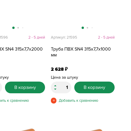
21596
2 - 5 дней
Артикул: 21595
2 - 5 дней
ВХ SN4 315х7,7х2000
Труба ПВХ SN4 315х7,7х1000
мм
2 628
₽
штуку
Цена за штуку
В корзину
В корзину