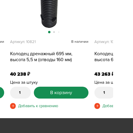
чии
Артикул: 10821
В наличии
Артикул: 10824
Колодец дренажный 695 мм,
Колодец дренажн
высота 5,5 м (отводы 160 мм)
высота 6 м (отвод
40 238
43 263
₽
₽
Цена за штуку
Цена за штуку
В корзину