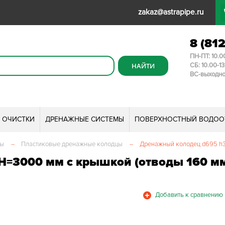
zakaz@astrapipe.ru
8 (81
ПН-ПТ: 10.0
СБ: 10.00-1
ВС-выходн
И ОЧИСТКИ
ДРЕНАЖНЫЕ СИСТЕМЫ
ПОВЕРХНОСТНЫЙ ВОДОО
мы
–
Пластиковые дренажные колодцы
–
Дренажный колодец d695 h3
H=3000 мм с крышкой (отводы 160 м