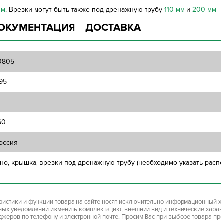
 м
. Врезки могут быть также под дренажную трубу
110 мм
и
200 мм
ОКУМЕНТАЦИЯ
ДОСТАВКА
0805
95
60
оссия
но, крышка, врезки под дренажную трубу (необходимо указать расп
ристики и функции товара на сайте носят исключительно информационный х
ьных уведомлений изменить комплектацию, внешний вид и технические хара
джеров по телефону и электронной почте. Просим Вас при выборе товара п