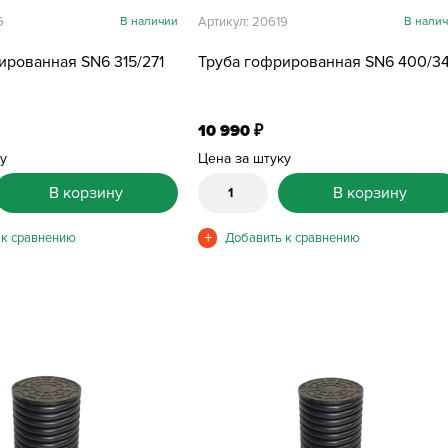
6
В наличии
Артикул: 20619
В нали
ированная SN6 315/271
Труба гофрированная SN6 400/3
10 990
₽
ку
Цена за штуку
В корзину
В корзину